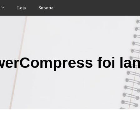
s
Loja
Suporte
erCompress foi la