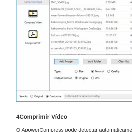
4
Comprimir Vídeo
O ApowerCompress pode detectar automaticamen