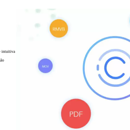
 intuitiva
são