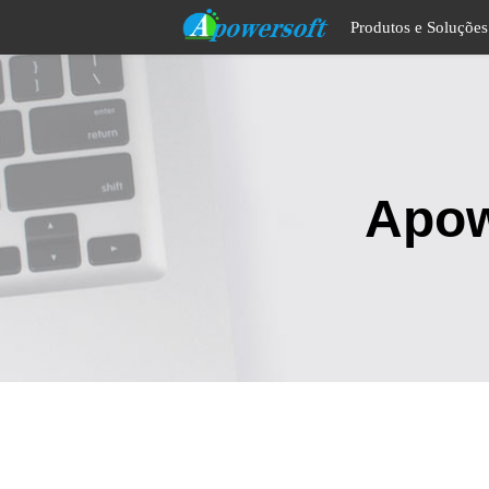
Produtos e Soluçõe
Apow