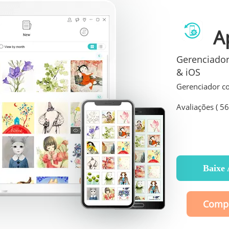
A
Gerenciador
& iOS
Gerenciador c
Avaliações ( 56
Baixe
Compr