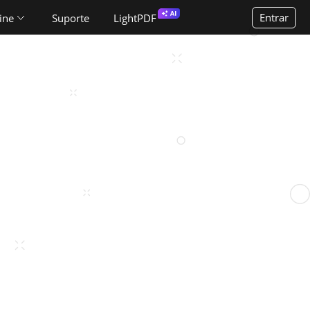
Entrar
ine
Suporte
LightPDF