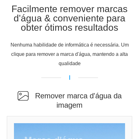
Facilmente remover marcas
Repetir arqu
falh
d'água & conveniente para
{{ getShortName(currentDisplayUploadFile.name, 20)}}
Carregando
obter ótimos resultados
{{uploaded}} /
Nenhuma habilidade de informática é necessária. Um
{{currentUploadQueue.length}}
Carregado
clique para remover a marca d'água, mantendo a alta
qualidade
Remover marca d'água da
imagem