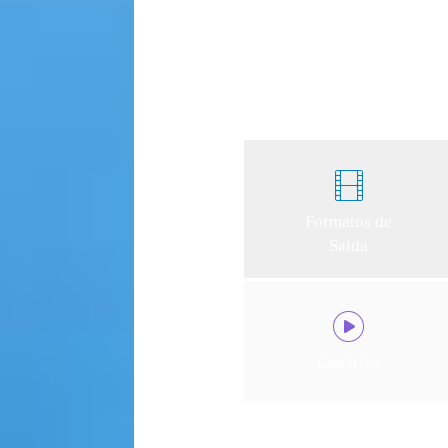
vídeo dentro do 
Formatos de
Saída
Cenários