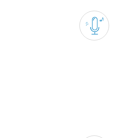
os Modos de Gravação
mpleta:
grava o que estiver
na tela do computador inteira.
É incrív
ssibilita a seleção de apenas
mesmo tem
te da tela a ser gravada.
de pro
no do Mouse:
monitora o
Ainda mai
 do mouse e grava apenas a
possível 
área que o circula.
si
Janela:
selecione apenas uma
question
janela para gravar.
games
s acabam caindo no gosto dos
program
 que tendem a escolher este
p
a como sua ferramenta de
gravação padrão.