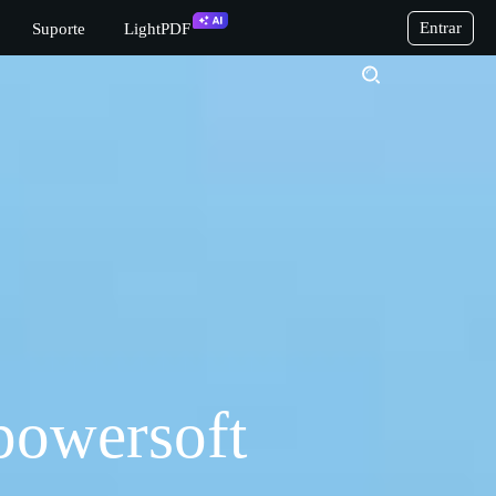
Entrar
Suporte
LightPDF
powersoft