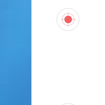
Divers
Tela Co
acontecendo 
Região:
po
uma par
Em Tor
movimento
Selecionar 
Estas opçõe
usuários,
program