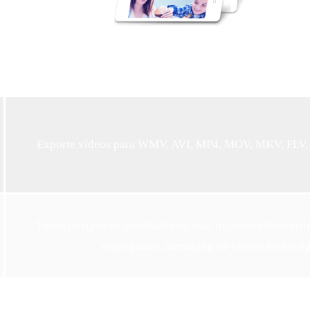
outro.
Exporte vídeos para WMV, AVI, MP4, MOV, MKV, FL
Todos os tipos de atividades na tela, incluindo demonstra
videogames, streaming de vídeos no navega