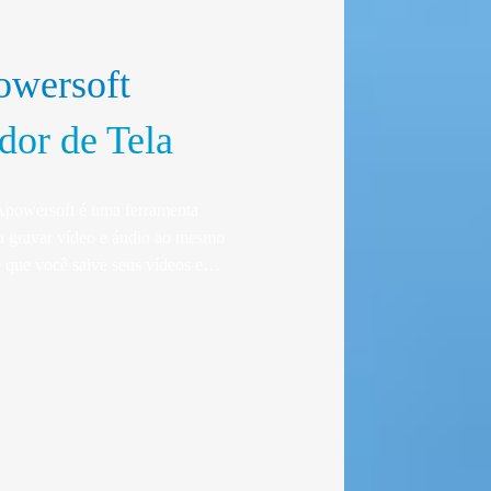
wersoft
dor de Tela
Apowersoft é uma ferramenta
ara gravar vídeo e áudio ao mesmo
 que você salve seus vídeos em
o seu conversor integrado, você
uivos MP4 em AVI, WMV, FLV e
atos, sem perda de qualidade.