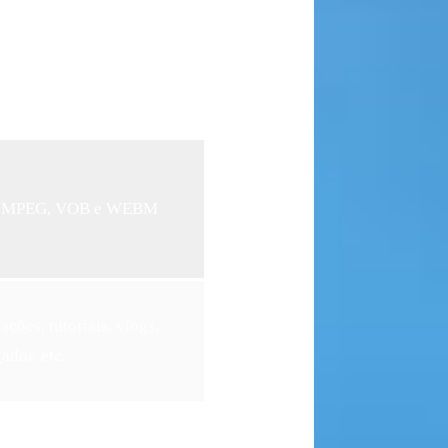
V, MPEG, VOB e WEBM
ções, tutoriais, vlogs,
dor, etc.