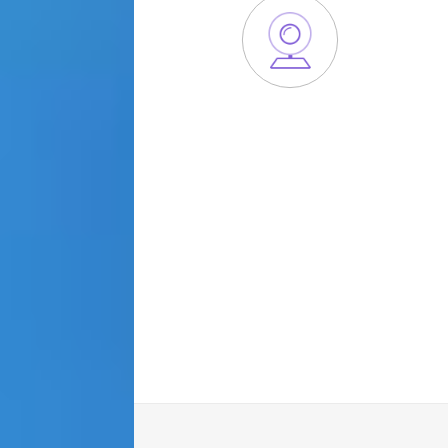
Grav
Se você qui
uma webc
disponíve
assim co
oferecer o 
gravação 
para você p
p