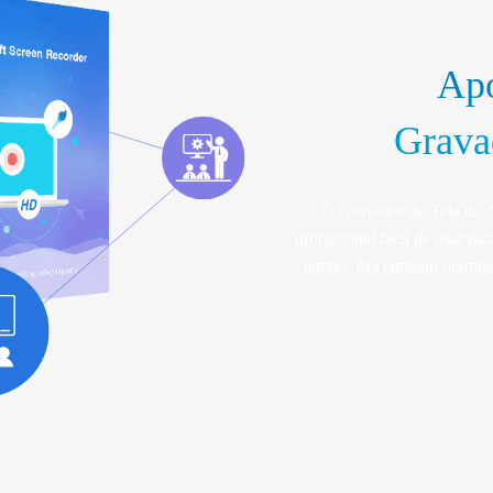
Apo
Grava
O Gravador de Tela da 
profissional fácil de usar p
tempo. Ela também permite
arquivos MP4 padrão. Usand
pode converter estes arq
SWF, além de outros form