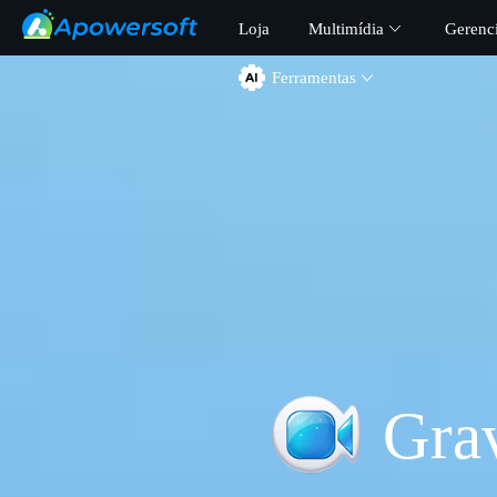
Loja
Multimídia
Gerenc
Ferramentas
Gra