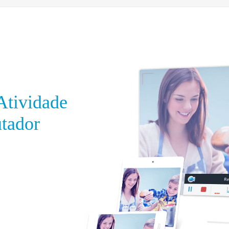
Atividade
tador
uitiva proporciona
possibilitando que o
, apenas uma parte
e apenas um programa,
é possível adicionar
usar o efeito de um