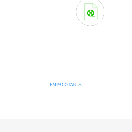
e Vídeos da Webcam
Vár
ser gravar vídeo da tela com
Vídeos 
am, este gravador de tela,
podem 
l para Skype, MSN e GTalk,
formato
mo outros programas, pode
FLV,
que você precisa. Ele salva a
WEBM. É 
em um formato padrão WMV
exportar 
oder compartilhar com outras
essoas diretamente.
EMPACOTAR