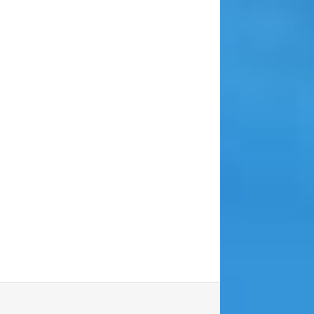
ios Formatos de Vídeo
gravados com esta ferramenta
ser salvos em nove diferentes
s, incluindo MP4, AVI, WMV,
 MKV, MOV, MPEG, VOB e
muito útil quando você precisa
o vídeo para outros dispositivos.