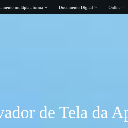
iamento multiplataforma
Documento Digital
Online
vador de Tela da A