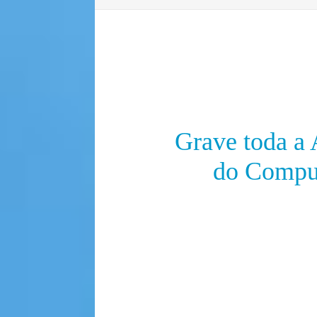
Grave toda a 
do Compu
Uma interface completa e int
métodos de captura flexíveis, 
usuário grave a tela inteira
específica da tela, a janela d
além de outras opções. Também 
sua webcam na gravação para 