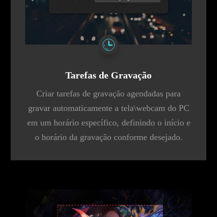
Tarefas de Gravação
Criar tarefas de gravação agendadas para
gravar automaticamente a tela\webcam do PC
em um horário específico, definindo o início e
o horário da gravação conforme desejado.