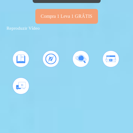
Compra 1 Leva 1 GRÁTIS
Reproduzir Vídeo
11