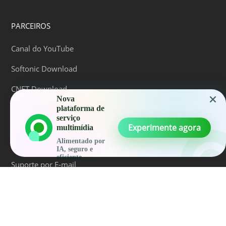
PARCEIROS
Canal do YouTube
Softonic Download
CNET Download
Nova
plataforma de
serviço
AJUDA E CONTATO
Experimente agora
multimídia
Alimentado por
Central de Ajuda
IA, seguro e
eficiente
Suporte por E-mail
QUEM SOMOS
Sobre Nós