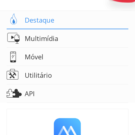
Destaque
Multimídia
Móvel
Utilitário
API