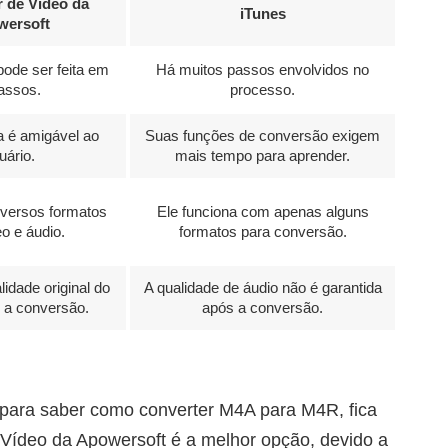
 de Vídeo da
iTunes
wersoft
ode ser feita em
Há muitos passos envolvidos no
assos.
processo.
a é amigável ao
Suas funções de conversão exigem
uário.
mais tempo para aprender.
iversos formatos
Ele funciona com apenas alguns
o e áudio.
formatos para conversão.
idade original do
A qualidade de áudio não é garantida
 a conversão.
após a conversão.
 para saber como converter M4A para M4R, fica
 Vídeo da Apowersoft é a melhor opção, devido a