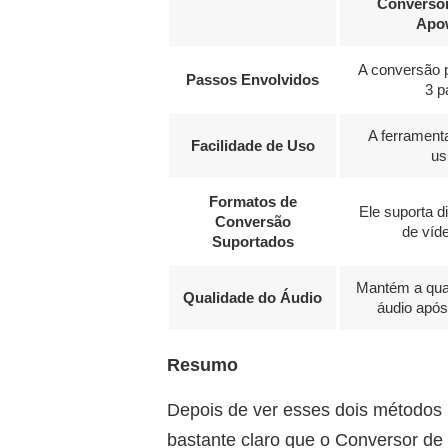
Conversor
Apo
A conversão p
Passos Envolvidos
3 p
A ferrament
Facilidade de Uso
us
Formatos de
Ele suporta d
Conversão
de víde
Suportados
Mantém a qual
Qualidade do Áudio
áudio após
Resumo
Depois de ver esses dois métodos
bastante claro que o Conversor de