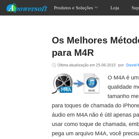
Produtos e Soluções
Loja
Sup
Os Melhores Métod
para M4R
Última atualização em
25-06-2015
por
David 
O M4A é um 
qualidade m
tamanho men
para toques de chamada do iPhone
áudio em M4A não é útil apenas p
usar como toque de chamada, embo
pega um arquivo M4A, você precisa